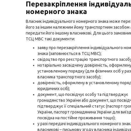
Перезакріплення індивідуал
номерного знака
Власник індивідуального номерного знака може пере
його за іншим належним йому транспортним засобом 
передати його іншому власникові. Для цього замовни
ТСЦ МВС такі документи:
заяву про перезакріплення індивідуального но
знака (заповнюється в ТСЦ МВС);
свідоцтво про реєстрацію транспортного засобу
нотаріально засвідчену довіреність, оформлену
установленому порядку (для фізичних осіб у раз
власника транспортного засобу);
довіреність, оформлену в установленому поряд
юридичних осіб);
документ, що посвідчує особу та підтверджує
громадянство України або документ, що посвідч
підтверджує її спеціальний статус (паспорт гр
України, паспорт громадянина України для виїзд
посвідка на постійне проживання тощо);
у разі передачі індивідуального номерного знак
власникові – письмову згоду власника індивіду