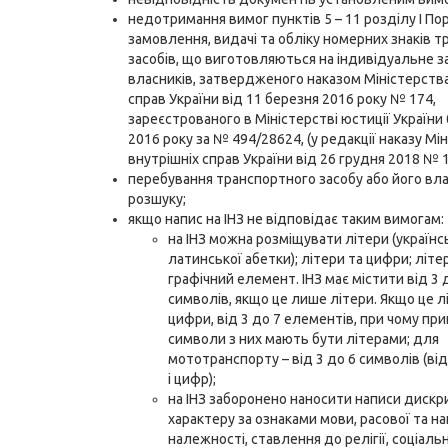
недотримання вимог пунктів 5 – 11 розділу І По
замовлення, видачі та обліку номерних знаків 
засобів, що виготовляються на індивідуальне з
власників, затвердженого наказом Міністерства
справ України від 11 березня 2016 року № 174,
зареєстрованого в Міністерстві юстиції України 
2016 року за № 494/28624, (у редакції наказу Мі
внутрішніх справ України від 26 грудня 2018 № 1
перебування транспортного засобу або його вла
розшуку;
якщо напис на ІНЗ не відповідає таким вимогам:
на ІНЗ можна розміщувати літери (українс
латинської абетки); літери та цифри; літе
графічний елемент. ІНЗ має містити від 3 
символів, якщо це лише літери. Якщо це л
цифри, від 3 до 7 елементів, при чому при
символи з них мають бути літерами; для
мототранспорту – від 3 до 6 символів (від
і цифр);
на ІНЗ заборонено наносити написи дискр
характеру за ознаками мови, расової та н
належності, ставлення до релігії, соціаль