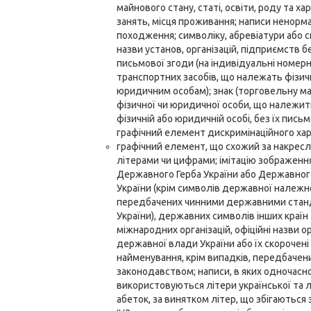
майнового стану, статі, освіти, роду та ха
занять, місця проживання; написи ненорм
походження; символіку, абревіатури або с
назви установ, організацій, підприємств бе
письмової згоди (на індивідуальні номерн
транспортних засобів, що належать фізич
юридичним особам); знак (торговельну ма
фізичної чи юридичної особи, що належит
фізичній або юридичній особі, без їх письм
графічний елемент дискримінаційного хар
графічний елемент, що схожий за накресл
літерами чи цифрами; імітацію зображенн
Державного Герба України або Державног
України (крім символів державної належно
передбачених чинними державними ста
України), державних символів інших країн
міжнародних організацій, офіційні назви о
державної влади України або їх скорочені
найменування, крім випадків, передбачен
законодавством; написи, в яких одночасн
використовуються літери української та 
абеток, за винятком літер, що збігаються 