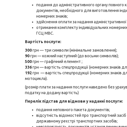
подання до адміністративного органу повного 
документів, необхідного для виготовлення інд
номерних знаків;
здійснення оплати за надання адміністративної
отримання комплекту індивідуальних номерних 
ГСЦ МВС.
Вартість послуги:
300
грн — три символи (мінімальне замовлення);
90
грн — кожний наступний (до восьми символів);
500
грн — графічний елемент ;
336
грн — вартість спецпродукції (номерних знаків для
192
грн — вартість спецпродукції (номерних знаків д
мотоцикла).
(розмір плати за надання послуги наведено без ураху
податку на додану вартість)
Перелік підстав для відмови у наданні послуги:
подання неповного пакета документів;
відсутність відомостей про транспортний засіб
державному реєстрі транспортних засобів;
невідповідність документів установленим вим