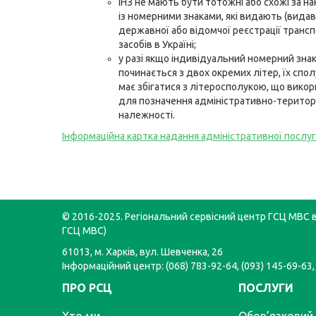
ІНЗ не мають бути тотожні або схожі за н
із номерними знаками, які видають (видав
державної або відомчої реєстрації транс
засобів в Україні;
у разі якщо індивідуальний номерний зна
починається з двох окремих літер, їх спо
має збігатися з літеросполукою, що вико
для позначення адміністративно-територ
належності.
Інформаційна картка надання адміністративної послу
© 2016-2025. Регіональний сервісний центр ГСЦ МВС в 
ГСЦ МВС)
61013, м. Харків, вул. Шевченка, 26
Інформаційний центр: (068) 783-92-64, (093) 145-69-63,
ПРО РСЦ
ПОСЛУГИ