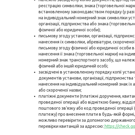
реєстрацію символіки, знака (торговельної марк
встановленому законодавством порядку (у разі
на індивідуальний номерний знак символіки уст
організації, підприємства або знака (торговельн
фізичної або юридичної особи);
письмову згоду установи, організації, підприємс
нанесення їх символіки, абревіатури, скороченої
письмову згоду фізичної або юридичної особи в 
нанесення її знака (торговельної марки) на інд
номерний знак транспортного засобу, що належ
фізичній або іншій юридичній особі;
засвідчені в установленому порядку копії устан
документів установи, організації, підприємства 
нанесення на індивідуальний номерний знак їх 
або скороченої назви;
платіжні документи (платіжні доручення, квитан
проведеної операції або відміткою банку, відді
поштового зв’язку або код проведеної операції 
платежу) про внесення плати в будь-якій формі,
можливо перевірити за допомогою державного
перевірки квитанцій за адресою:
https://check.go