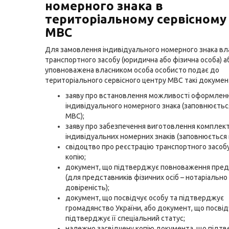
номерного знака в
територіальному сервісному
МВС
Для замовлення індивідуального номерного знака вл
транспортного засобу (юридична або фізична особа) а
уповноважена власником особа особисто подає до
територіального сервісного центру МВС такі докумен
заяву про встановлення можливості оформлен
індивідуального номерного знака (заповнюєтьс
МВС);
заяву про забезпечення виготовлення комплек
індивідуальних номерних знаків (заповнюється 
свідоцтво про реєстрацію транспортного засобу
копію;
документ, що підтверджує повноваження пред
(для представників фізичних осіб – нотаріально
довіреність);
документ, що посвідчує особу та підтверджує
громадянство України, або документ, що посвід
підтверджує її спеціальний статус;
належно засвідчену копію документа, що підт