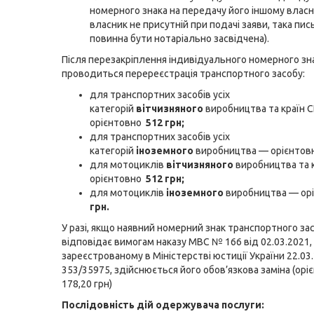
номерного знака на передачу його іншому власн
власник не присутній при подачі заяви, така пи
повинна бути нотаріально засвідчена).
Після перезакріплення індивідуального номерного зн
проводиться перереєстрація транспортного засобу:
для транспортних засобів усіх
категорій
вітчизняного
виробництва та країн 
орієнтовно
512 грн;
для транспортних засобів усіх
категорій
іноземного
виробництва — орієнтов
для мотоциклів
вітчизняного
виробництва та 
орієнтовно
512 грн;
для мотоциклів
іноземного
виробництва — ор
грн.
У разі, якщо наявний номерний знак транспортного за
відповідає вимогам наказу МВС № 166 від 02.03.2021,
зареєстрованому в Міністерстві юстиції України 22.03
353/35975, здійснюється його обов’язкова заміна (орі
178,20 грн)
Послідовність дій одержувача послуги: